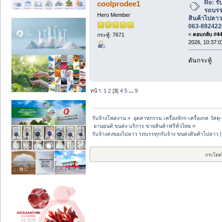
Re: รั
coolprodee1
รถบรรท
Hero Member
สินค้าไปลาว
063-892422
«
ตอบกลับ #44 
กระทู้: 7671
2026, 10:37:0
ดันกระทู้
หน้า:
1
2
[
3
]
4
5
...
9
รับจ้างโพสงาน
»
อุตสาหกรรม เครื่องจักร-เครื่องกล วัสดุ
 ยานยนต์ ขนส่ง บริการ ขายสินค้าฟรีทั่วไทย
»
รับจ้างส่งของไปลาว รถบรรทุกรับจ้าง ขนส่งสินค้าไปลาว 
กระโดด