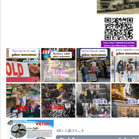
หน้า:
1
[
2
]
3
4
...
9