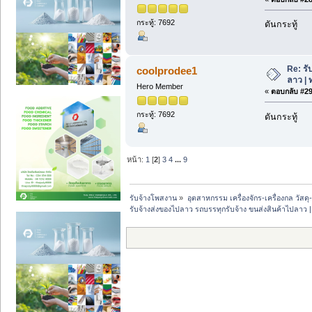
กระทู้: 7692
ดันกระทู้
Re: รั
coolprodee1
ลาว | 
Hero Member
«
ตอบกลับ #29 
กระทู้: 7692
ดันกระทู้
หน้า:
1
[
2
]
3
4
...
9
รับจ้างโพสงาน
»
อุตสาหกรรม เครื่องจักร-เครื่องกล วัสดุ
รับจ้างส่งของไปลาว รถบรรทุกรับจ้าง ขนส่งสินค้าไปลาว 