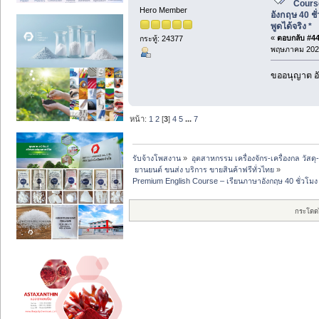
Cours
Hero Member
อังกฤษ 40 ชั
พูดได้จริง *
«
ตอบกลับ #44 
กระทู้: 24377
พฤษภาคม 2026
ขออนุญาต อั
หน้า:
1
2
[
3
]
4
5
...
7
รับจ้างโพสงาน
»
อุตสาหกรรม เครื่องจักร-เครื่องกล วัสดุ
 ยานยนต์ ขนส่ง บริการ ขายสินค้าฟรีทั่วไทย
»
Premium English Course – เรียนภาษาอังกฤษ 40 ชั่วโมง ที
กระโดด