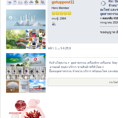
Re: ป
getuppost11
จำหน่า
Hero Member
อะไหล่ และซ
อุตสาหกรรม
«
ตอบกลับ #104
กระทู้: 2984
กรกฎาคม 2026
ขออนุญาต อั
หน้า:
1
...
5
6
[
7
]
8
รับจ้างโพสงาน
»
อุตสาหกรรม เครื่องจักร-เครื่องกล วัสดุ
 ยานยนต์ ขนส่ง บริการ ขายสินค้าฟรีทั่วไทย
»
ปั๊มลมอุตสาหกรรม จำหน่าย บริการ พร้อมอะไหล่ และซ่อ
กระโดด