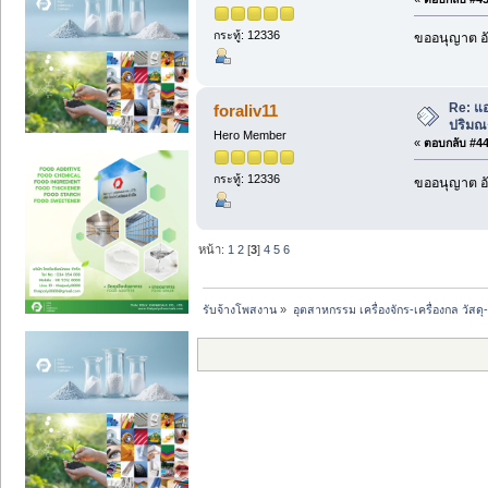
กระทู้: 12336
ขออนุญาต อั
Re: แอ
foraliv11
ปริมณฑ
Hero Member
«
ตอบกลับ #44 
กระทู้: 12336
ขออนุญาต อั
หน้า:
1
2
[
3
]
4
5
6
รับจ้างโพสงาน
»
อุตสาหกรรม เครื่องจักร-เครื่องกล วัสดุ