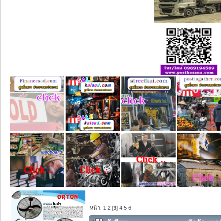
หน้า:
1
2
[
3
]
4
5
6