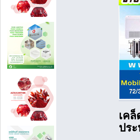
เคล็
ประ