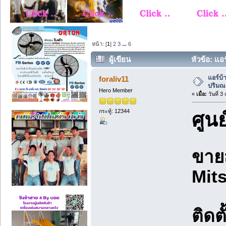
หน้า: [
1
]
2
3
...
6
ผู้เขียน
หัวข้อ: แอร
แอร์บ้
foraliv11
ปริมณฑ
Hero Member
«
เมื่อ:
วันที่ 3
กระทู้: 12344
ศูน
ขายส
Mits
ติดต