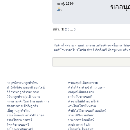
กระทู้: 12344
ขออนุ
หน้า: [
1
]
2
3
...
6
รับจ้างโพสงาน
»
อุตสาหกรรม เครื่องจักร-เครื่องกล วัสดุ
แอร์บ้านราคาโปรโมชั่น ส่งฟรี ติดตั้งฟรี ทั่วกรุงเทพ-ปริ
กลยุทธ์การหาลูกค้าใหม่
หากลยุทธ์เพิ่มยอดขาย
ทํายังไงให้ขายของดี ออนไลน์
ทําไงให้ลูกค้าเข้าร้านเยอะ ๆ
วิธีการหาลูกค้าของ sale
กลยุทธ์เพิ่มยอดขาย
วิธีหาลูกค้ากลุ่มเป้าหมาย
เคล็ดลับขายของดี
การหาลูกค้าใหม่ รักษาลูกค้าเก่า
ค้าขายไม่ดีทำอย่างไรดี
ช่องทางการเข้าถึงลูกค้า
งานโพสโปรโมทงาน
เพิ่มฐานลูกค้าใหม่
ทํายังไงให้ขายของดี ออนไลน์
รวมเว็บลงประกาศฟรี ล่าสุด
รวม SMFขายสินค้า
รวมเว็บประกาศฟรี
ประกาศฟรีออนไลน์
โพสต์ขายของฟรี
ลงประกาศ สินค้า
ลงโฆษณาสินค้าฟรี
เว็บบอร์ด โพสต์ฟรี