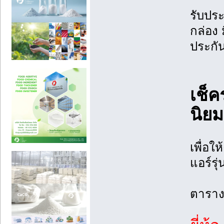
รับประ
กล่อง 
ประกัน
เช็ค
นิย
เพื่อใ
แอร์รุ
ตารางร