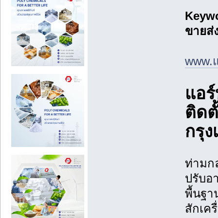
Keywo
ขายส่ง
www.แ
แอร์
ติดต
กรุ
ท่ามก
ปรับอา
พื้นฐา
สักเครื