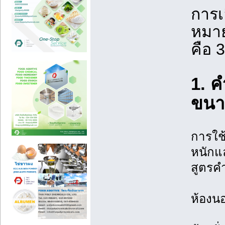
การเ
หมาย
คือ 3
1. ค
ขนา
การใช
หนักแล
สูตรคำ
ห้องนอ