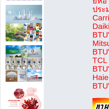
ยี่ห้
ประม
Carr
Daik
BTU"
Mits
BTU"
TCL 
BTU"
Haie
BTU"