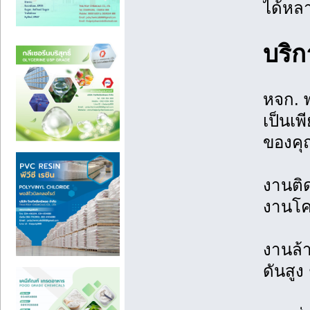
ได้หล
บริก
หจก. พ
เป็นเพ
ของคุ
งานติด
งานโค
งานล้า
ดันสู