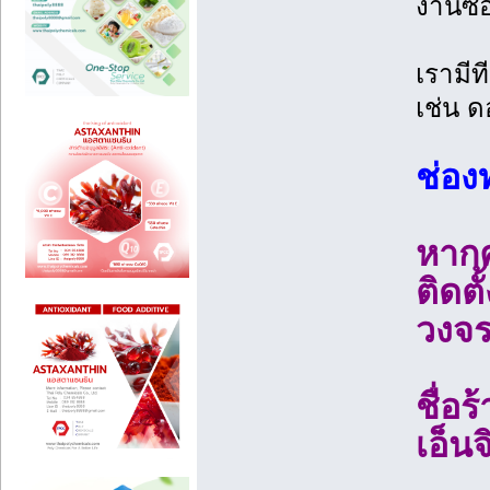
งานซ่อ
เรามี
เช่น ด
ช่อ
หากค
ติดต
วงจร
ชื่อ
เอ็นจิ