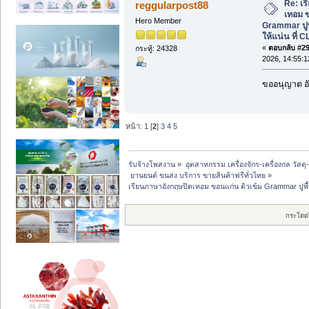
Re: เ
reggularpost88
เทอม ข
Hero Member
Grammar ปู
ให้แน่น ที่ C
«
ตอบกลับ #29 
กระทู้: 24328
2026, 14:55:1
ขออนุญาต อั
หน้า:
1
[
2
]
3
4
5
รับจ้างโพสงาน
»
อุตสาหกรรม เครื่องจักร-เครื่องกล วัสดุ
 ยานยนต์ ขนส่ง บริการ ขายสินค้าฟรีทั่วไทย
»
เรียนภาษาอังกฤษปิดเทอม ขอนแก่น ติวเข้ม Grammar ปูพื
กระโดด