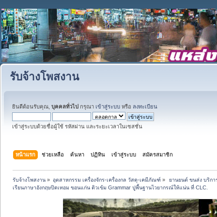
รับจ้างโพสงาน
ยินดีต้อนรับคุณ,
บุคคลทั่วไป
กรุณา
เข้าสู่ระบบ
หรือ
ลงทะเบียน
เข้าสู่ระบบด้วยชื่อผู้ใช้ รหัสผ่าน และระยะเวลาในเซสชั่น
หน้าแรก
ช่วยเหลือ
ค้นหา
ปฏิทิน
เข้าสู่ระบบ
สมัครสมาชิก
รับจ้างโพสงาน
»
อุตสาหกรรม เครื่องจักร-เครื่องกล วัสดุ-เคมีภัณฑ์
»
 ยานยนต์ ขนส่ง บริการ
เรียนภาษาอังกฤษปิดเทอม ขอนแก่น ติวเข้ม Grammar ปูพื้นฐานไวยากรณ์ให้แน่น ที่ CLC.