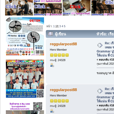
หน้า:
1
[
2
]
3
4
5
ผู้เขียน
หัวข้อ: เร
Grammar ปูพื้นฐานไวยากรณ์ให้แน่น ที่ C
Re: เ
reggularpost88
เทอม ข
Hero Member
Grammar ปู
ให้แน่น ที่ C
«
ตอบกลับ #15 
กระทู้: 24328
กุมภาพันธ์ 202
ขออนุญาต อั
Re: เ
reggularpost88
เทอม ข
Hero Member
Grammar ปู
ให้แน่น ที่ C
«
ตอบกลับ #16 
กระทู้: 24328
กุมภาพันธ์ 202