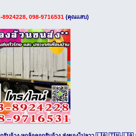
-8924228, 098-9716531
(คุณแสบ)
อกรับจ้าง-หกล้อคอกรับจ้าง ส่งของไปลาว 🇱🇦 🇹🇭-🇱🇦