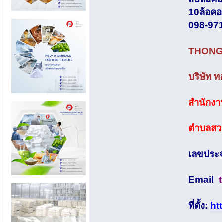
10ล้อคอ
098-97
THONG
บริษัท ท
สำนักงานต
ตำบลสวน
เลขประจ
Email
ที่ตั้ง:
ht