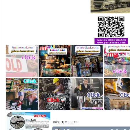
หน้า: [
1
]
2
3
...
13