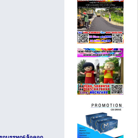
 รถบรรทุก6ล้อคอก