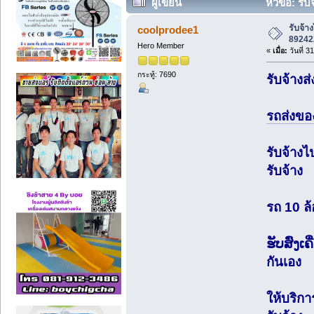
ผู้เขียน
หัวข้อ: รั
ครั้ง)
รับจ้า
coolprodee1
89242
Hero Member
«
เมื่อ:
วันที่ 3
กระทู้: 7690
รับจ้างส
รถส่งขอ
รับจ้างไ
รับจ้าง
รถ 10 ล้
ຮັບສົ່ງ
กันเอง
ให้บริกา