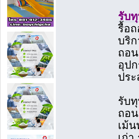
รับท
รื้อ
บริก
ถอนส
อุปก
ประ
รับท
ถอนอ
เม้น
เก่า