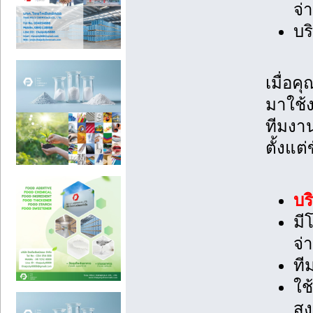
จ่
บร
เมื่อค
มาใช้ง
ทีมงาน
ตั้งแต
บร
มี
จ่
ที
ใช
สู