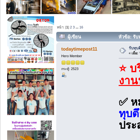
หน้า: [
1
]
2
3
...
16
ผู้เขียน
หัวข้อ: รับ
รับทุบ
todaytimepost11
«
เมื่อ:
ว
Hero Member
⭐ บร
กระทู้: 2523
งาน
✅ หม
ทุบต
ประ