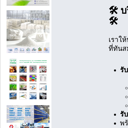
🛠️ 
🛠️
เราให้
ที่ทัน
รั
รั
พร