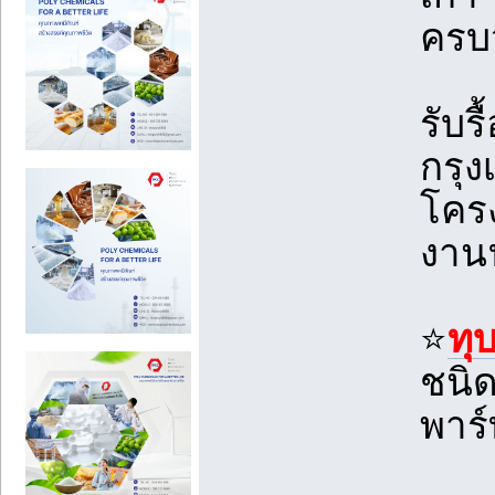
ครบ
รับร
กรุง
โครง
งานฟ
⭐
ทุ
ชนิด
พาร์