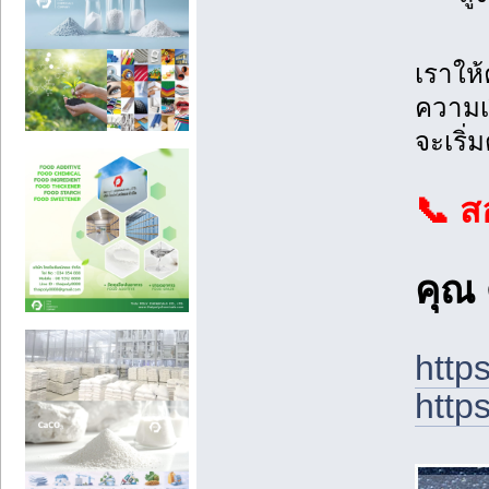
เราให
ความเร
จะเริ่
📞 ส
คุณ
http
http