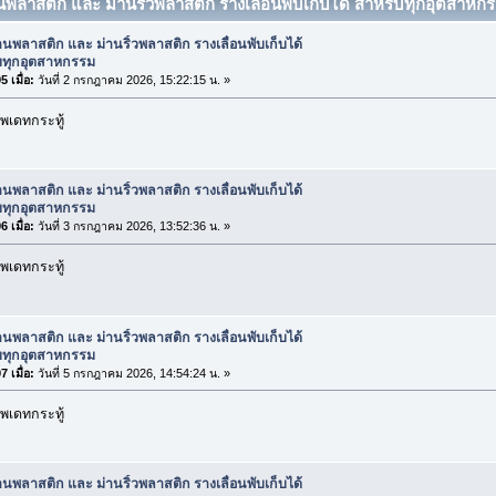
านพลาสติก และ ม่านริ้วพลาสติก รางเลื่อนพับเก็บได้ สำหรับทุกอุตสาหกรร
านพลาสติก และ ม่านริ้วพลาสติก รางเลื่อนพับเก็บได้
บทุกอุตสาหกรรม
 เมื่อ:
วันที่ 2 กรกฎาคม 2026, 15:22:15 น. »
พเดทกระทู้
านพลาสติก และ ม่านริ้วพลาสติก รางเลื่อนพับเก็บได้
บทุกอุตสาหกรรม
 เมื่อ:
วันที่ 3 กรกฎาคม 2026, 13:52:36 น. »
พเดทกระทู้
านพลาสติก และ ม่านริ้วพลาสติก รางเลื่อนพับเก็บได้
บทุกอุตสาหกรรม
 เมื่อ:
วันที่ 5 กรกฎาคม 2026, 14:54:24 น. »
พเดทกระทู้
านพลาสติก และ ม่านริ้วพลาสติก รางเลื่อนพับเก็บได้