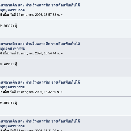
านพลาสติก และ ม่านริ้วพลาสติก รางเลื่อนพับเก็บได้
บทุกอุตสาหกรรม
 เมื่อ:
วันที่ 14 กรกฎาคม 2026, 15:57:58 น. »
พเดทกระทู้
านพลาสติก และ ม่านริ้วพลาสติก รางเลื่อนพับเก็บได้
บทุกอุตสาหกรรม
 เมื่อ:
วันที่ 15 กรกฎาคม 2026, 16:54:44 น. »
พเดทกระทู้
านพลาสติก และ ม่านริ้วพลาสติก รางเลื่อนพับเก็บได้
บทุกอุตสาหกรรม
 เมื่อ:
วันที่ 16 กรกฎาคม 2026, 15:32:59 น. »
พเดทกระทู้
านพลาสติก และ ม่านริ้วพลาสติก รางเลื่อนพับเก็บได้
บทุกอุตสาหกรรม
 เมื่อ:
วันที่ 18 กรกฎาคม 2026, 16:31:29 น. »