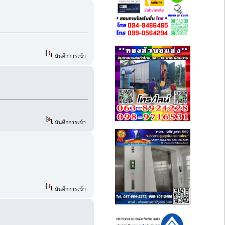
บันทึกการเข้า
บันทึกการเข้า
บันทึกการเข้า