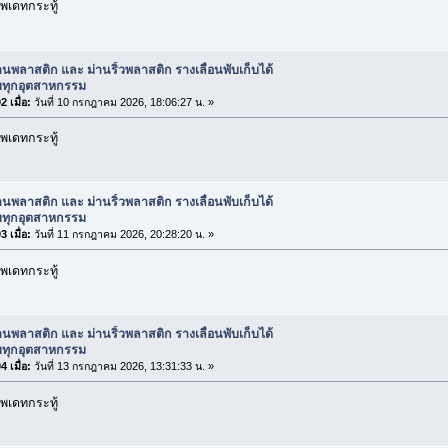
พเดทกระทู้
านพลาสติก และ ม่านริ้วพลาสติก รางเลื่อนพับเก็บได้
บทุกอุตสาหกรรม
 เมื่อ:
วันที่ 10 กรกฎาคม 2026, 18:06:27 น. »
พเดทกระทู้
านพลาสติก และ ม่านริ้วพลาสติก รางเลื่อนพับเก็บได้
บทุกอุตสาหกรรม
 เมื่อ:
วันที่ 11 กรกฎาคม 2026, 20:28:20 น. »
พเดทกระทู้
านพลาสติก และ ม่านริ้วพลาสติก รางเลื่อนพับเก็บได้
บทุกอุตสาหกรรม
 เมื่อ:
วันที่ 13 กรกฎาคม 2026, 13:31:33 น. »
พเดทกระทู้