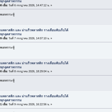
บทุกอุตสาหกรรม
 เมื่อ:
วันที่ 6 กรกฎาคม 2026, 14:47:12 น. »
พเดทกระทู้
านพลาสติก และ ม่านริ้วพลาสติก รางเลื่อนพับเก็บได้
บทุกอุตสาหกรรม
 เมื่อ:
วันที่ 7 กรกฎาคม 2026, 14:07:10 น. »
พเดทกระทู้
านพลาสติก และ ม่านริ้วพลาสติก รางเลื่อนพับเก็บได้
บทุกอุตสาหกรรม
 เมื่อ:
วันที่ 8 กรกฎาคม 2026, 18:29:04 น. »
พเดทกระทู้
านพลาสติก และ ม่านริ้วพลาสติก รางเลื่อนพับเก็บได้
บทุกอุตสาหกรรม
 เมื่อ:
วันที่ 9 กรกฎาคม 2026, 16:22:56 น. »