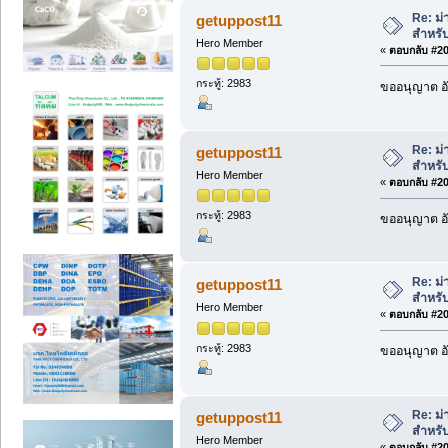
Re: ม่
getuppost11
สำหรั
Hero Member
«
ตอบกลับ #205
กระทู้: 2983
ขออนุญาต อั
Re: ม่
getuppost11
สำหรั
Hero Member
«
ตอบกลับ #206
กระทู้: 2983
ขออนุญาต อั
Re: ม่
getuppost11
สำหรั
Hero Member
«
ตอบกลับ #207
กระทู้: 2983
ขออนุญาต อั
Re: ม่
getuppost11
สำหรั
Hero Member
«
ตอบกลับ #208