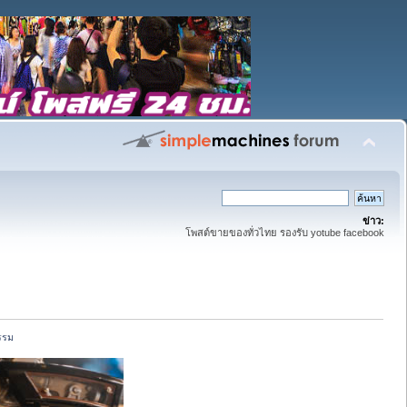
ข่าว:
โพสต์ขายของทั่วไทย รองรับ yotube facebook
กรรม