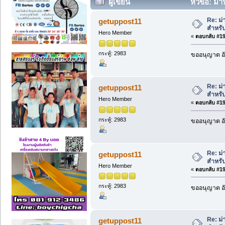
ผู้เขียน
หัวข้อ: ม่
Re: ม่
getuppost11
สำหรั
Hero Member
«
ตอบกลับ #195
กระทู้: 2983
ขออนุญาต อั
Re: ม่
getuppost11
สำหรั
Hero Member
«
ตอบกลับ #196
กระทู้: 2983
ขออนุญาต อั
Re: ม่
getuppost11
สำหรั
Hero Member
«
ตอบกลับ #197
กระทู้: 2983
ขออนุญาต อั
Re: ม่
getuppost11