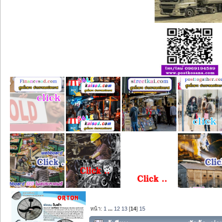
หน้า:
1
...
12
13
[
14
]
15