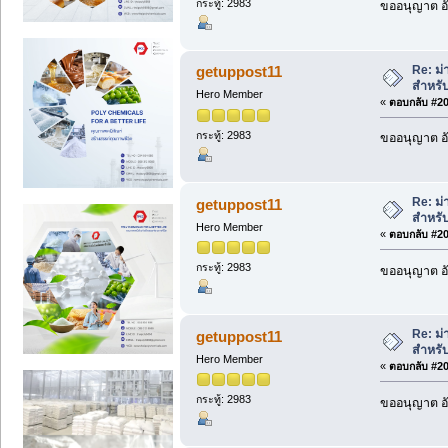
กระทู้: 2983
ขออนุญาต อั
Re: ม่
getuppost11
สำหรั
Hero Member
«
ตอบกลับ #202
กระทู้: 2983
ขออนุญาต อั
Re: ม่
getuppost11
สำหรั
Hero Member
«
ตอบกลับ #203
กระทู้: 2983
ขออนุญาต อั
Re: ม่
getuppost11
สำหรั
Hero Member
«
ตอบกลับ #204
กระทู้: 2983
ขออนุญาต อั