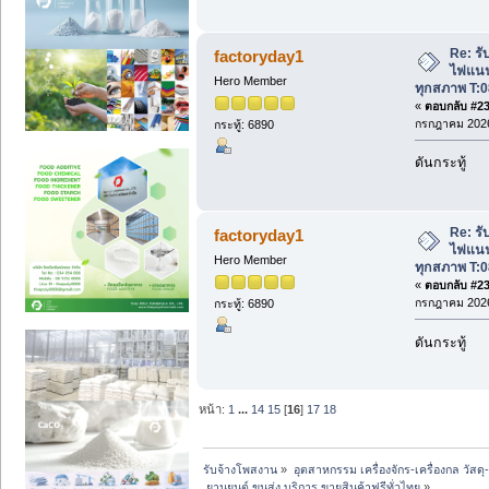
Re: รับ
factoryday1
ไฟแนนซ
Hero Member
ทุกสภาพ T:0
«
ตอบกลับ #238
กรกฎาคม 2026
กระทู้: 6890
ดันกระทู้
Re: รับ
factoryday1
ไฟแนนซ
Hero Member
ทุกสภาพ T:0
«
ตอบกลับ #239
กรกฎาคม 2026
กระทู้: 6890
ดันกระทู้
หน้า:
1
...
14
15
[
16
]
17
18
รับจ้างโพสงาน
»
อุตสาหกรรม เครื่องจักร-เครื่องกล วัสดุ
 ยานยนต์ ขนส่ง บริการ ขายสินค้าฟรีทั่วไทย
»