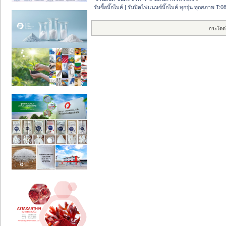
รับซื้อบิ๊กไบค์ | รับปิดไฟแนนซ์บิ๊กไบค์ ทุกรุ่น ทุกสภาพ T
กระโดด