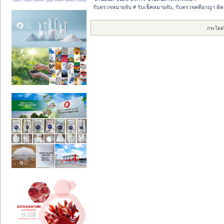
รับตรวจหมายจับ # รับเช็คหมายจับ, รับตรวจคดีอาญา ติด
กระโดด