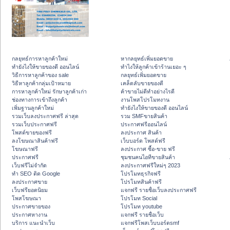
กลยุทธ์การหาลูกค้าใหม่
หากลยุทธ์เพิ่มยอดขาย
ทํายังไงให้ขายของดี ออนไลน์
ทําไงให้ลูกค้าเข้าร้านเยอะ ๆ
วิธีการหาลูกค้าของ sale
กลยุทธ์เพิ่มยอดขาย
วิธีหาลูกค้ากลุ่มเป้าหมาย
เคล็ดลับขายของดี
การหาลูกค้าใหม่ รักษาลูกค้าเก่า
ค้าขายไม่ดีทำอย่างไรดี
ช่องทางการเข้าถึงลูกค้า
งานโพสโปรโมทงาน
เพิ่มฐานลูกค้าใหม่
ทํายังไงให้ขายของดี ออนไลน์
รวมเว็บลงประกาศฟรี ล่าสุด
รวม SMFขายสินค้า
รวมเว็บประกาศฟรี
ประกาศฟรีออนไลน์
โพสต์ขายของฟรี
ลงประกาศ สินค้า
ลงโฆษณาสินค้าฟรี
เว็บบอร์ด โพสต์ฟรี
โฆษณาฟรี
ลงประกาศ ซื้อ-ขาย ฟรี
ประกาศฟรี
ชุมชนคนไอทีขายสินค้า
เว็บฟรีไม่จำกัด
ลงประกาศฟรีใหม่ๆ 2023
ทำ SEO ติด Google
โปรโมทธุรกิจฟรี
ลงประกาศขาย
โปรโมทสินค้าฟรี
เว็บฟรียอดนิยม
แจกฟรี รายชื่อเว็บลงประกาศฟรี
โพสโฆษณา
โปรโมท Social
ประกาศขายของ
โปรโมท youtube
ประกาศหางาน
แจกฟรี รายชื่อเว็บ
บริการ แนะนำเว็บ
แจกฟรีโพสเว็บบอร์ดsmf