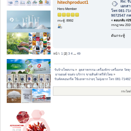
Re: รั
hitechproduct1
เอกสาร
Hero Member
โทร 081-714
9072547 ก
«
ตอบกลับ #29 
กระทู้: 8992
กรกฎาคม 2024
ดันกระทู้
หน้า:
1
[
2
]
3
4
...
49
รับจ้างโพสงาน
»
อุตสาหกรรม เครื่องจักร-เครื่องกล วัสดุ
 ยานยนต์ ขนส่ง บริการ ขายสินค้าฟรีทั่วไทย
»
รับตัดคอนกรีต ใช้เอกสารง่ายๆ ไม่ยุ่งยาก โทร 081-71
กระโดด