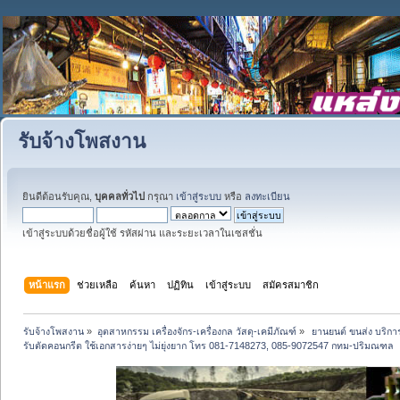
รับจ้างโพสงาน
ยินดีต้อนรับคุณ,
บุคคลทั่วไป
กรุณา
เข้าสู่ระบบ
หรือ
ลงทะเบียน
เข้าสู่ระบบด้วยชื่อผู้ใช้ รหัสผ่าน และระยะเวลาในเซสชั่น
หน้าแรก
ช่วยเหลือ
ค้นหา
ปฏิทิน
เข้าสู่ระบบ
สมัครสมาชิก
รับจ้างโพสงาน
»
อุตสาหกรรม เครื่องจักร-เครื่องกล วัสดุ-เคมีภัณฑ์
»
 ยานยนต์ ขนส่ง บริการ
รับตัดคอนกรีต ใช้เอกสารง่ายๆ ไม่ยุ่งยาก โทร 081-7148273, 085-9072547 กทม-ปริมณฑล