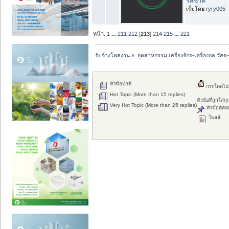
รสชาติ
เริ่มโดย
ryry005
หน้า:
1
...
211
212
[
213
]
214
215
...
221
รับจ้างโพสงาน
»
อุตสาหกรรม เครื่องจักร-เครื่องกล วัสดุ
หัวข้อปกติ
กระโดดไป
Hot Topic (More than 15 replies)
หัวข้อที่ถูกใส่
Very Hot Topic (More than 25 replies)
หัวข้อติดห
โพลล์