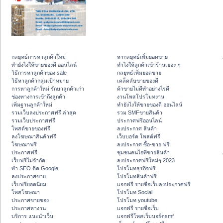
กลยุทธ์การหาลูกค้าใหม่
หากลยุทธ์เพิ่มยอดขาย
ทํายังไงให้ขายของดี ออนไลน์
ทําไงให้ลูกค้าเข้าร้านเยอะ ๆ
วิธีการหาลูกค้าของ sale
กลยุทธ์เพิ่มยอดขาย
วิธีหาลูกค้ากลุ่มเป้าหมาย
เคล็ดลับขายของดี
การหาลูกค้าใหม่ รักษาลูกค้าเก่า
ค้าขายไม่ดีทำอย่างไรดี
ช่องทางการเข้าถึงลูกค้า
งานโพสโปรโมทงาน
เพิ่มฐานลูกค้าใหม่
ทํายังไงให้ขายของดี ออนไลน์
รวมเว็บลงประกาศฟรี ล่าสุด
รวม SMFขายสินค้า
รวมเว็บประกาศฟรี
ประกาศฟรีออนไลน์
โพสต์ขายของฟรี
ลงประกาศ สินค้า
ลงโฆษณาสินค้าฟรี
เว็บบอร์ด โพสต์ฟรี
โฆษณาฟรี
ลงประกาศ ซื้อ-ขาย ฟรี
ประกาศฟรี
ชุมชนคนไอทีขายสินค้า
เว็บฟรีไม่จำกัด
ลงประกาศฟรีใหม่ๆ 2023
ทำ SEO ติด Google
โปรโมทธุรกิจฟรี
ลงประกาศขาย
โปรโมทสินค้าฟรี
เว็บฟรียอดนิยม
แจกฟรี รายชื่อเว็บลงประกาศฟรี
โพสโฆษณา
โปรโมท Social
ประกาศขายของ
โปรโมท youtube
ประกาศหางาน
แจกฟรี รายชื่อเว็บ
บริการ แนะนำเว็บ
แจกฟรีโพสเว็บบอร์ดsmf