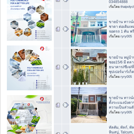
034854888
เริ่มโดย
thaipoly
ขายบ้าน ทาวน์เฮ
ชาดา ต่อเติมเทอ
จอดรถ 1 คัน ฟรี
เริ่มโดย
ryry005
ขายบ้าน หมู่บ้
ซอย15/6 มี ตลา
ธนาคาร//ซีเจ//ท
ซุปเปอร์มาร์เก็ต
เริ่มโดย
ryry005
ขายบ้าน ทาวน์เฮ้
ตั้งระแนงบังตาร
ความเป็นส่วนต
เริ่มโดย
ryry005
ทัลคัม, ทัลก์, ทั
หินสบู่, Talcum,