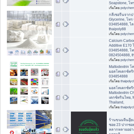
Soapstone, โท
เริ่มโดย
polychem
กลีเซอรีนจากปา
Glycerine, โทร
034854888, ไลน
thaipoly88
เริ่มโดย
polychem
Calcium Carbo
Additive E170 
034854888, โ
0824504888, t
เริ่มโดย
polychem
Maltodextrin โ
มอลโทเดกซ์ทริ
034854888
เริ่มโดย
thaipoly
มอลโทเดกซ์ทริ
Maltodextrin C
เดกซ์ทรินไทย, 
Thailand,
เริ่มโดย
thaipoly
ร้านขนมจีนอุ๊ยแ
ซอย 23 ปากซอย
หลากหลายอย่า