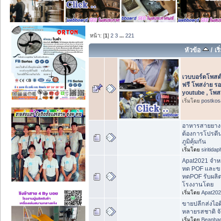
หน้า: [
1
]
2
3
...
221
หัวข้อ
/
เร
เวบบอร์ดโพสต
ฟรี โพสง่าย ร
youtube , โพส
เริ่มโดย
postkos
อาหารสายยาง สำ
ต้องการโปรตีนส
ภูมิคุ้มกัน
เริ่มโดย
siritida
Apat2021 จำหน
หด POF และขา
หดPOF รับผลิ
โรงงานโดย
เริ่มโดย
Apat20
ขายปลีกส่งไอ
หลายรสชาติ จัด
เริ่มโดย
Beanbag