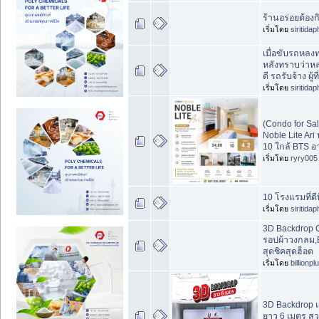
ร้านอร่อยต้องก
เริ่มโดย
siritida
เมื่อขับรถหลงทา
หลังทราบว่าห
ดี รถรับจ้าง ผู้
เริ่มโดย
siritida
(Condo for S
Noble Lite Ari 
10 ใกล้ BTS อา
เริ่มโดย
ryry005
10 โรงแรมที่ดีท
เริ่มโดย
siritida
3D Backdrop 
รอปผ้าวงกลม,
สุดชิคสุดฮ็อต
เริ่มโดย
billionpl
3D Backdrop 
ยาว 6 เมตร ส