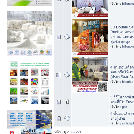
เริ่มโดย
billionpl
3D Double Sem
Rack,แบคดรอปผ
วงกลม,แบคดร
สุดชิค สุดคูล
เริ่มโดย
billionpl
4 ขั้นตอนเลือกเ
คอนกรีตให้เห
(ประหยัดงบ ไม่
เริ่มโดย
hitechp
5.วิธีในการสัง
ตรงที่มีใบรับร
เริ่มโดย
golf
6 ขั้นตอน! ก
ยางผู้ป่วย
เริ่มโดย
siritida
หน้า: [
1
]
2
3
...
221