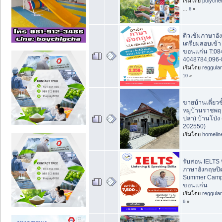
เริ่มโดย
polyche
...
6
»
ติวเข้มภาษาอั
เตรียมสอบเข้า ม
ขอนแก่น T:08
4048784,096-
เริ่มโดย
reggula
10
»
ขายบ้านเดี่ยวช
หมู่บ้านราชพฤ
ปลา) บ้านโป่ง 
202550)
เริ่มโดย
homelin
รับสอน IELTS ท
ภาษาอังกฤษปิ
Summer Camp 
ขอนแก่น
เริ่มโดย
reggula
6
»