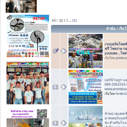
หน้า: [
1
]
2
3
...
221
หัวข้อ
/
เริ่ม
เวบบอร์ดโพสต
ฟรี โพสง่าย ร
youtube , โพส
เริ่มโดย
postkos
แอร์บ้านถูก แ
089-2061016 เ
www.promdua
เริ่มโดย
foraliv11
จำหน่ายแคลเซ
มาสเตอร์แบทช
ส่ง สำหรับโร