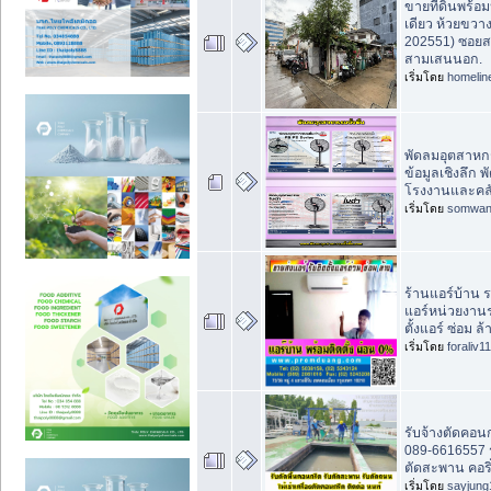
ขายที่ดินพร้อมห
เดียว ห้วยขวาง
202551) ซอย
สามเสนนอก.
เริ่มโดย
homelin
พัดลมอุตสาหกรร
ข้อมูลเชิงลึก พ
โรงงานและคลั
เริ่มโดย
somwan
ร้านแอร์บ้าน 
แอร์หน่วยงาน
ตั้งแอร์ ซ่อม ล้
เริ่มโดย
foraliv11
รับจ้างตัดคอนก
089-6616557 
ตัดสะพาน คอริ่
เริ่มโดย
sayjung