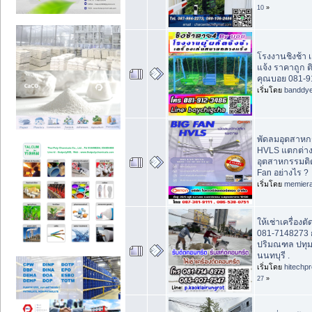
10
»
โรงงานชิงช้า เ
แจ้ง ราคาถูก ติ
คุณบอย 081-9
เริ่มโดย
banddy
พัดลมอุตสาห
HVLS แตกต่าง
อุตสาหกรรมต
Fan อย่างไร ?
เริ่มโดย
memier
ให้เช่าเครื่อง
081-7148273 
ปริมณฑล ปทุ
นนทบุรี .
เริ่มโดย
hitechp
27
»