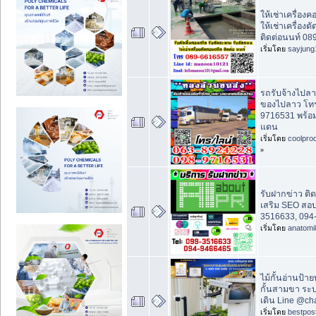
ให้เช่าเครื่องคอร
ให้เช่าเครื่อง
ติดต่อนนท์ 0
เริ่มโดย
sayjung
รถรับจ้างไปลา
ของไปลาว โทร
9716531 พร้อม
แดน
เริ่มโดย
coolpro
»
รับฝากข่าว ติด 
เสริม SEO สอ
3516633, 094
เริ่มโดย
anatomi
ไม้กั้นอ่านป้าย
กั้นสามขา ระบ
เดิน Line @ch
เริ่มโดย
bestpos