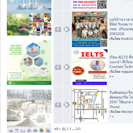
แอร์บ้านราคาส
ยี่ห้อ! รับเหม
กทม. ปริมณฑล
2061016.
เริ่มโดย
foraliv11
เรียน IELTS ที
แนะนำ ที่เรีย
Courses ในจั
เริ่มโดย
reggula
6
»
รับตัดคอนกรีต ใ
ตัดคอนกรีต โ
2547 ใช้เอกสา
กันเอง
เริ่มโดย
hitechp
7
»
หน้า: [
1
]
2
3
...
221